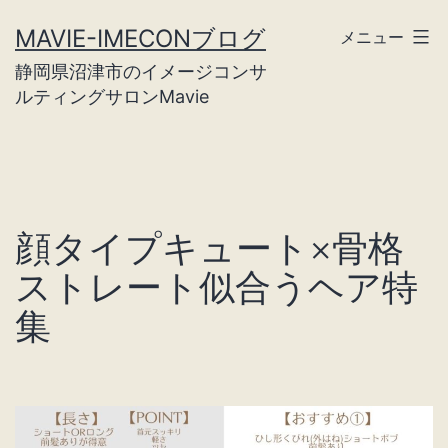
コ
MAVIE-IMECONブログ
メニュー
ン
静岡県沼津市のイメージコンサ
テ
ルティングサロンMavie
ン
ツ
へ
ス
顔タイプキュート×骨格
キ
ストレート似合うヘア特
ッ
集
プ