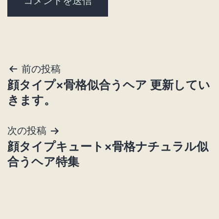
投
前の投稿
顔タイプ×骨格似合うヘア 更新してい
稿
きます。
ナ
次の投稿
ビ
顔タイプキュート×骨格ナチュラル似
ゲ
合うヘア特集
ー
シ