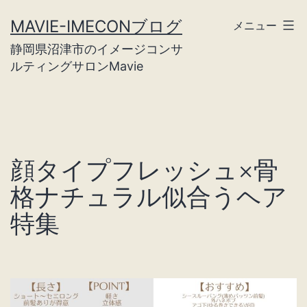
コ
MAVIE-IMECONブログ
メニュー
ン
静岡県沼津市のイメージコンサ
テ
ルティングサロンMavie
ン
ツ
へ
ス
顔タイプフレッシュ×骨
キ
格ナチュラル似合うヘア
ッ
特集
プ