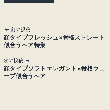
投
前の投稿
顔タイプフレッシュ×骨格ストレート
稿
似合うヘア特集
ナ
次の投稿
ビ
顔タイプソフトエレガント×骨格ウェ
ゲ
ーブ似合うヘア
ー
シ
ョ