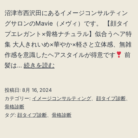
沼津市西沢田にあるイメージコンサルティン
グサロンのMavie（メヴィ）です。 【顔タイ
プエレガント×骨格ナチュラル】似合うヘア特
集 大人きれいめ×華やか×軽さと立体感、無雑
作感を意識したヘアスタイルが得意です
前
顔
髪は…
続きを読む
タ
イ
投稿日:
8月 16, 2024
プ
カテゴリー:
イメージコンサルティング
、
顔タイプ診断
、
エ
骨格診断
タグ:
顔タイプ診断
、
骨格診断
レ
ガ