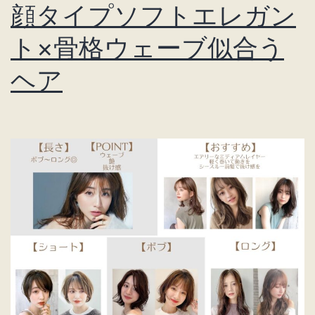
シ
顔タイプソフトエレガン
ン
ト×骨格ウェーブ似合う
デ
ヘア
レ
ラ-
モ
デ
ル
募
集-