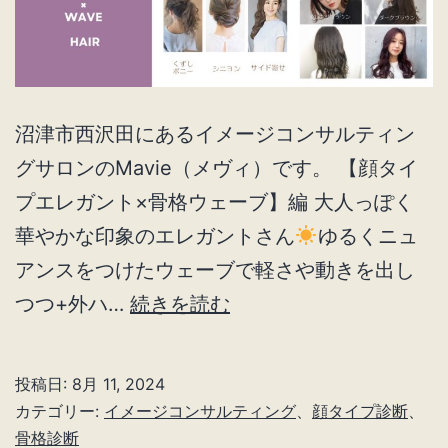
沼津市西沢田にあるイメージコンサルティン
グサロンのMavie（メヴィ）です。 【顔タイ
プエレガント×骨格ウェーブ】編 大人っぽく
華やかな印象のエレガントさん
ゆるくニュ
アンスをつけたウェーブで軽さや動きを出し
顔
つつ+外ハ…
続きを読む
タ
イ
投稿日:
8月 11, 2024
プ
カテゴリー:
イメージコンサルティング
、
顔タイプ診断
、
エ
骨格診断