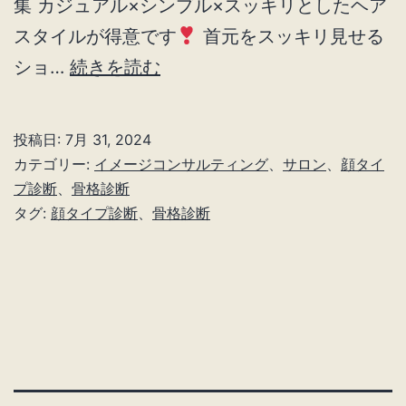
集 カジュアル×シンプル×スッキリとしたヘア
スタイルが得意です
首元をスッキリ見せる
顔
ショ…
続きを読む
タ
イ
投稿日:
7月 31, 2024
プ
カテゴリー:
イメージコンサルティング
、
サロン
、
顔タイ
フ
プ診断
、
骨格診断
タグ:
顔タイプ診断
、
骨格診断
レ
ッ
シ
ュ
×
骨
格