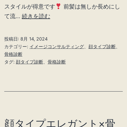
スタイルが得意です
前髪は無しか長めにし
顔
て流…
続きを読む
タ
イ
投稿日:
8月 14, 2024
プ
カテゴリー:
イメージコンサルティング
、
顔タイプ診断
、
エ
骨格診断
タグ:
顔タイプ診断
、
骨格診断
レ
ガ
ン
ト
×
骨
顔タイプエレガント×骨
格