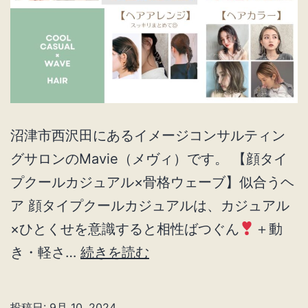
沼津市西沢田にあるイメージコンサルティン
グサロンのMavie（メヴィ）です。 【顔タイ
プクールカジュアル×骨格ウェーブ】似合うヘ
ア 顔タイプクールカジュアルは、カジュアル
×ひとくせを意識すると相性ばつぐん
＋動
顔
き・軽さ…
続きを読む
タ
イ
投稿日:
9月 10, 2024