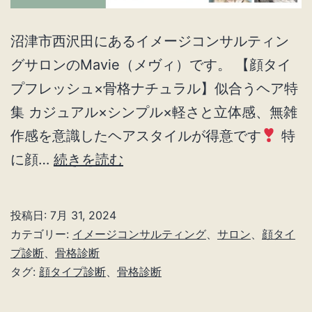
沼津市西沢田にあるイメージコンサルティン
グサロンのMavie（メヴィ）です。 【顔タイ
プフレッシュ×骨格ナチュラル】似合うヘア特
集 カジュアル×シンプル×軽さと立体感、無雑
作感を意識したヘアスタイルが得意です
特
顔
に顔…
続きを読む
タ
イ
投稿日:
7月 31, 2024
プ
カテゴリー:
イメージコンサルティング
、
サロン
、
顔タイ
フ
プ診断
、
骨格診断
タグ:
顔タイプ診断
、
骨格診断
レ
ッ