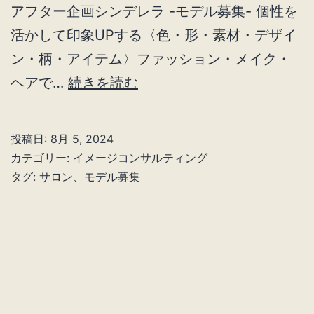
アフター企画シンデレラ -モデル募集- 個性を
活かして印象UPする〈色・形・素材・デザイ
ン・柄・アイテム〉ファッション・メイク・
ビ
ヘアで…
続きを読む
フ
ォ
投稿日:
8月 5, 2024
ー
カテゴリー:
イメージコンサルティング
ア
タグ:
サロン
、
モデル募集
フ
タ
ー
企
画