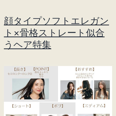
ガ
ン
顔タイプソフトエレガン
ト
×
ト×骨格ストレート似合
骨
うヘア特集
格
ナ
チ
ュ
ラ
ル
似
合
う