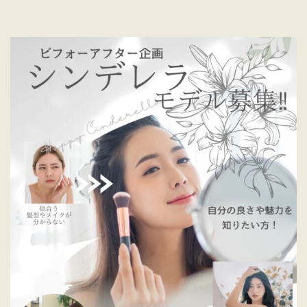
格
ス
ト
レ
ー
ト
似
合
う
ヘ
ア
特
集