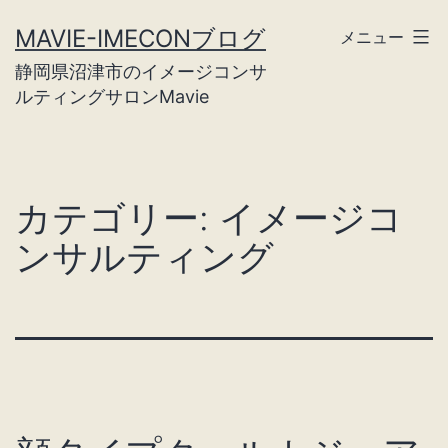
コ
MAVIE-IMECONブログ
メニュー
ン
静岡県沼津市のイメージコンサ
テ
ルティングサロンMavie
ン
ツ
へ
カテゴリー:
イメージコ
ス
ンサルティング
キ
ッ
プ