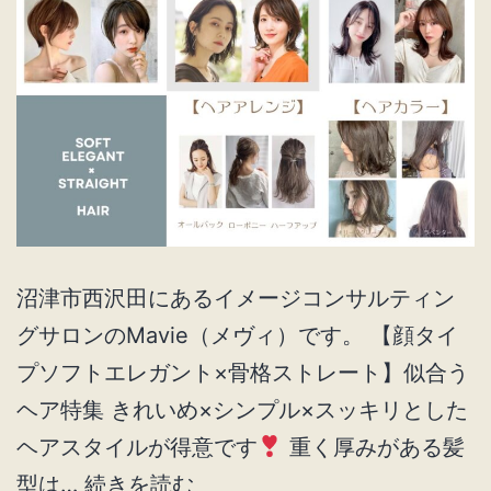
ヘ
ア
特
集
沼津市西沢田にあるイメージコンサルティン
グサロンのMavie（メヴィ）です。 【顔タイ
プソフトエレガント×骨格ストレート】似合う
ヘア特集 きれいめ×シンプル×スッキリとした
ヘアスタイルが得意です
重く厚みがある髪
顔
型は…
続きを読む