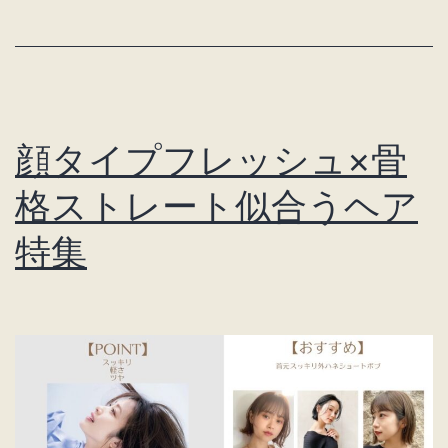
シ
ュ
×
骨
顔タイプフレッシュ×骨
格
ナ
格ストレート似合うヘア
チ
特集
ュ
ラ
ル
似
合
う