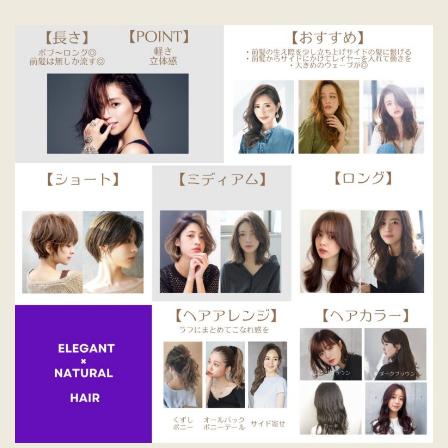
ェ
ー
ブ
似
合
う
ヘ
ア