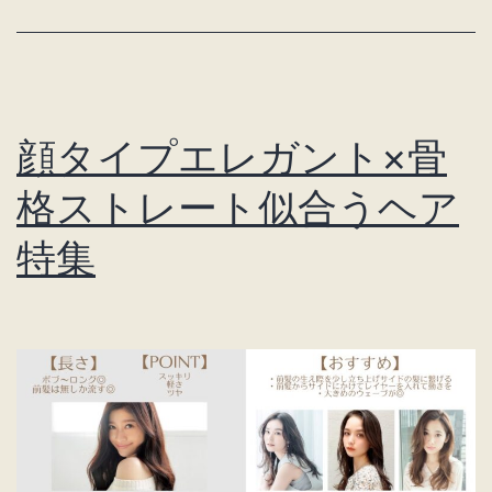
ン
ト
×
骨
顔タイプエレガント×骨
格
ナ
格ストレート似合うヘア
チ
特集
ュ
ラ
ル
似
合
う
ヘ