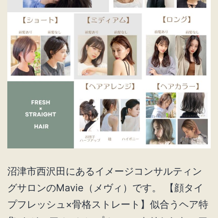
ヘ
ア
特
集
沼津市西沢田にあるイメージコンサルティン
グサロンのMavie（メヴィ）です。 【顔タイ
プフレッシュ×骨格ストレート】似合うヘア特