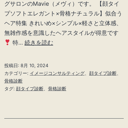
グサロンのMavie（メヴィ）です。 【顔タイ
プソフトエレガント×骨格ナチュラル】似合う
ヘア特集 きれいめ×シンプル×軽さと立体感、
無雑作感を意識したヘアスタイルが得意です
顔
特…
続きを読む
タ
イ
投稿日:
8月 10, 2024
プ
カテゴリー:
イメージコンサルティング
、
顔タイプ診断
、
ソ
骨格診断
タグ:
顔タイプ診断
、
骨格診断
フ
ト
エ
レ