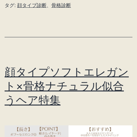
タグ:
顔タイプ診断
、
骨格診断
レ
ガ
ン
ト
×
骨
顔タイプソフトエレガン
格
ウ
ト×骨格ナチュラル似合
ェ
うヘア特集
ー
ブ
編