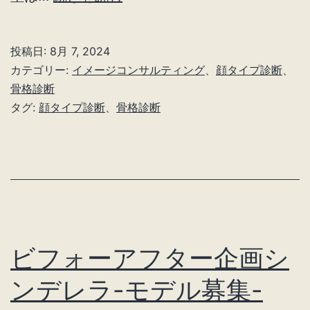
タ
イ
投稿日:
8月 7, 2024
プ
カテゴリー:
イメージコンサルティング
、
顔タイプ診断
、
ソ
骨格診断
タグ:
顔タイプ診断
、
骨格診断
フ
ト
エ
レ
ガ
ン
ビフォーアフター企画シ
ト
×
ンデレラ-モデル募集-
骨