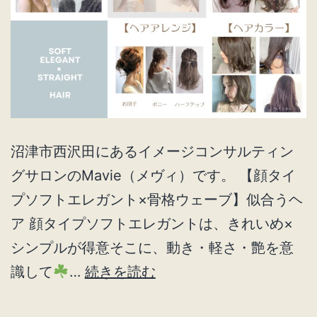
沼津市西沢田にあるイメージコンサルティン
グサロンのMavie（メヴィ）です。 【顔タイ
プソフトエレガント×骨格ウェーブ】似合うヘ
ア 顔タイプソフトエレガントは、きれいめ×
シンプルが得意そこに、動き・軽さ・艶を意
顔
識して
…
続きを読む
タ