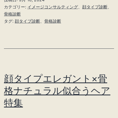
プ
カテゴリー:
イメージコンサルティング
、
顔タイプ診断
、
ク
骨格診断
タグ:
顔タイプ診断
、
骨格診断
ー
ル
カ
ジ
ュ
ア
顔タイプエレガント×骨
ル
×
格ナチュラル似合うヘア
骨
特集
格
ウ