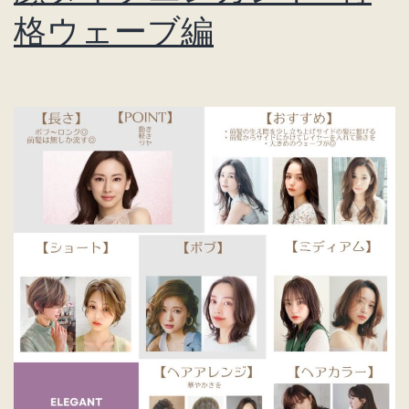
ス
格ウェーブ編
ト
レ
ー
ト
似
合
う
ヘ
ア
特
集