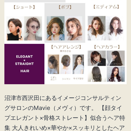
ア
特
集
沼津市西沢田にあるイメージコンサルティン
グサロンのMavie（メヴィ）です。 【顔タイ
プエレガント×骨格ストレート】似合うヘア特
集 大人きれいめ×華やか×スッキリとしたヘア