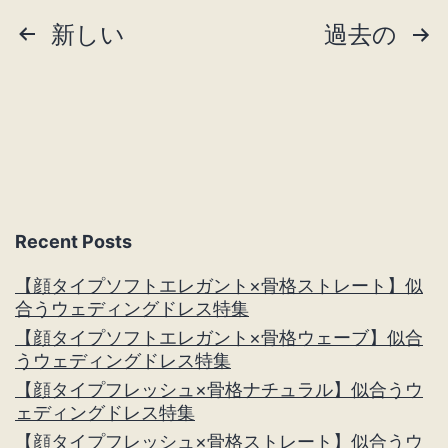
投
新しい
過去の
ス
ト
稿
レ
ナ
ー
ビ
ト
似
ゲ
合
Recent Posts
ー
う
【顔タイプソフトエレガント×骨格ストレート】似
シ
ヘ
合うウェディングドレス特集
【顔タイプソフトエレガント×骨格ウェーブ】似合
ア
ョ
うウェディングドレス特集
特
【顔タイプフレッシュ×骨格ナチュラル】似合うウ
ン
集
ェディングドレス特集
【顔タイプフレッシュ×骨格ストレート】似合うウ