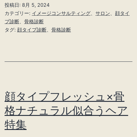
イ
投稿日:
8月 5, 2024
プ
カテゴリー:
イメージコンサルティング
、
サロン
、
顔タイ
ソ
プ診断
、
骨格診断
タグ:
顔タイプ診断
、
骨格診断
フ
ト
エ
レ
ガ
ン
顔タイプフレッシュ×骨
ト
×
格ナチュラル似合うヘア
骨
特集
格
ウ