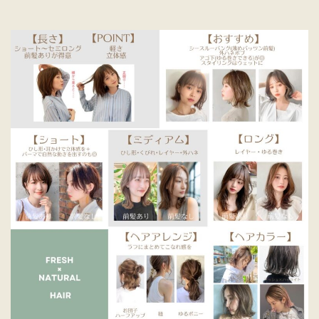
ェ
ー
ブ
似
合
う
ヘ
ア