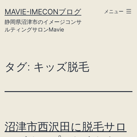
コ
MAVIE-IMECONブログ
メニュー
ン
静岡県沼津市のイメージコンサ
テ
ルティングサロンMavie
ン
ツ
へ
タグ:
キッズ脱毛
ス
キ
ッ
プ
沼津市西沢田に脱毛サロ