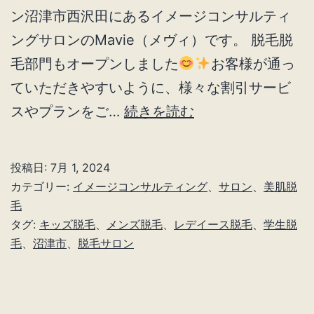
ン沼津市西沢田にあるイメージコンサルティ
ングサロンのMavie（メヴィ）です。 脱毛脱
毛部門もオープンしました
お客様が通っ
ていただきやすいように、様々な割引サービ
沼
スやプランをご…
続きを読む
津
市
投稿日:
7月 1, 2024
西
カテゴリー:
イメージコンサルティング
、
サロン
、
美肌脱
沢
毛
タグ:
キッズ脱毛
、
メンズ脱毛
、
レデイース脱毛
、
学生脱
田
毛
、
沼津市
、
脱毛サロン
に
脱
毛